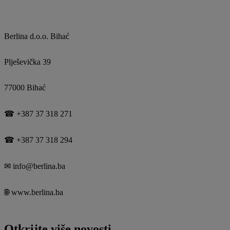
Berlina d.o.o. Bihać
Plješevička 39
77000 Bihać
☎ +387 37 318 271
☎ +387 37 318 294
✉ info@berlina.ba
🌐 www.berlina.ba
Otkrijte više novosti