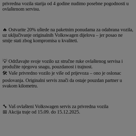
privredna vozila starija od 4 godine nudimo posebne pogodnosti u
ovlaštenom servisu.
🔥 Ostvarite 20% uštede na paketnim ponudama za odabrana vozila,
uz uključivanje originalnih Volkswagen dijelova – jer posao ne
smije stati zbog kompromisa u kvaliteti.
💡 Održavajte svoje vozilo uz stručne ruke ovlaštenog servisa i
produžite njegovu snagu, pouzdanost i trajnost.
🛠️ Vaše privredno vozilo je više od prijevoza – ono je oslonac
poslovanja. Originalni servis znači da ostaje pouzdan partner u
svakom kilometru.
🔧 Vaš ovlašteni Volkswagen servis za privredna vozila
📅 Akcija traje od 15.09. do 15.12.2025.