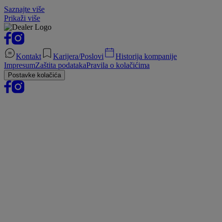
Saznajte više
Prikaži više
Kontakt
Karijera/Poslovi
Historija kompanije
Impresum
Zaštita podataka
Pravila o kolačićima
Postavke kolačića