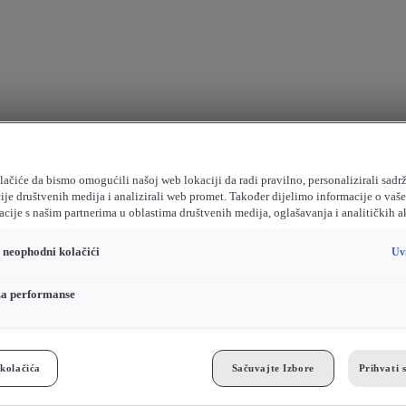
ačiće da bismo omogućili našoj web lokaciji da radi pravilno, personalizirali sadrž
ije društvenih medija i analizirali web promet. Također dijelimo informacije o vaš
cije s našim partnerima u oblastima društvenih medija, oglašavanja i analitičkih a
o neophodni kolačići
Uv
za performanse
kolačića
Sačuvajte Izbore
Prihvati 