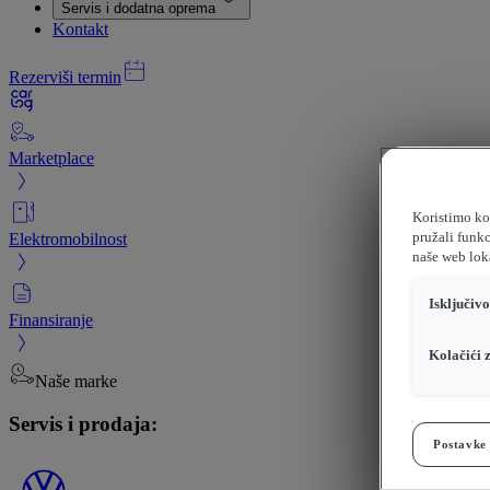
Servis i dodatna oprema
Kontakt
Rezerviši termin
Marketplace
Koristimo kol
Elektromobilnost
pružali funkc
naše web loka
Isključiv
Finansiranje
Kolačići 
Naše marke
Servis i prodaja:
Postavke 