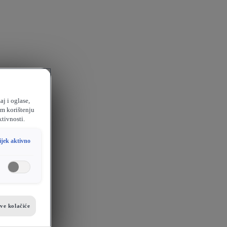
aj i oglase,
em korištenju
ktivnosti.
ijek aktivno
sve kolačiće