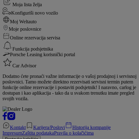
Moja lista želja
Konfiguriši novo vozilo
Moj Weltauto
Moje poslovnice
Online rezervacija servisa
Funkcija podsjetnika
Porsche Leasing korisnički portal
Car Advisor
Dodatno ćete pronaći važne informacije o vašoj prodajnoj i servisnoj
poslovnici. Tamo možete direktno rezervisati servisni termin putem
funkcije online rezervacije i postaviti podsjetnik! I naravno, carlog je
dostupan i kao aplikacija - tako da u svakom trenutku imate pregled
svojih vozila.
Kontakt
Karijera/Poslovi
Historija kompanije
Impresum
Zaštita podataka
Pravila o kolačićima