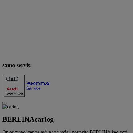
samo servis:
BERLINA
carlog
Otvorite svoj carlog račun već sada i postavite BERLINA kao svoj