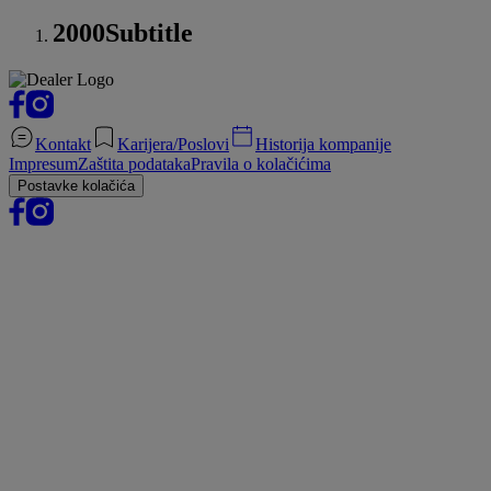
2000
Subtitle
Kontakt
Karijera/Poslovi
Historija kompanije
Impresum
Zaštita podataka
Pravila o kolačićima
Postavke kolačića