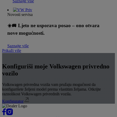
Saznajte više
Novosti servisa
☀️🚐 Ljeto ne usporava posao – ono otvara
nove mogućnosti.
Saznajte više
Prikaži više
Konfiguriši moje Volkswagen privredno
vozilo
Volkswagen privredna vozila vam pružaju mogućnost da
konfigurišete željeni model prema vlastitim željama. Otkrijte
raznolikost Volkswagen privrednih vozila.
Konfigurator