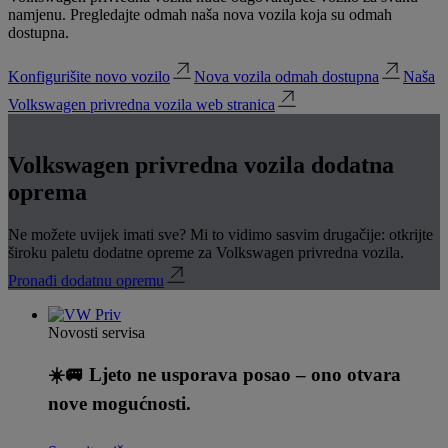
namjenu. Pregledajte odmah naša nova vozila koja su odmah
dostupna.
Konfigurišite novo vozilo
Nova vozila odmah dostupna
Naša
Volkswagen privredna vozila web stranica
Volkswagen privredna vozila dodatna
oprema
Ne možete uvijek imati sve? Mi to vidimo sasvim drugačije: otkrijte
široku paletu dodatne opreme za Volkswagen privredna vozila.
Pronađi dodatnu opremu
Novosti servisa
☀️🚐 Ljeto ne usporava posao – ono otvara
nove mogućnosti.