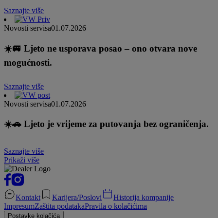
Saznajte više
Novosti servisa
01.07.2026
☀️🚐 Ljeto ne usporava posao – ono otvara nove
mogućnosti.
Saznajte više
Novosti servisa
01.07.2026
☀️🚗 Ljeto je vrijeme za putovanja bez ograničenja.
Saznajte više
Prikaži više
Kontakt
Karijera/Poslovi
Historija kompanije
Impresum
Zaštita podataka
Pravila o kolačićima
Postavke kolačića