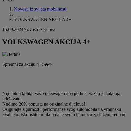
Novosti iz svijeta mobilnosti
VOLKSWAGEN AKCIJA 4+
15.09.2024
Novosti iz salona
VOLKSWAGEN AKCIJA 4+
Spremni za akciju 4+! 🚗✨
Nije bitno koliko vaš Volkswagen ima godina, važno je kako ga
održavate!
Nudimo 20% popusta na originalne dijelove!
Osigurajte sigurnost i performanse svog automobila uz vrhunsku
kvalitetu. Iskoristite priliku i dajte svom ljubimcu zasluženi tretman!