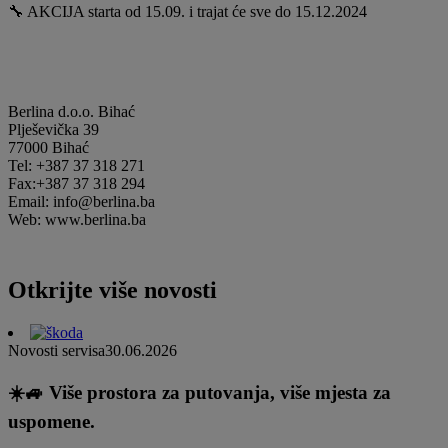
🔧 AKCIJA starta od 15.09. i trajat će sve do 15.12.2024
Berlina d.o.o. Bihać
Plješevička 39
77000 Bihać
Tel: +387 37 318 271
Fax:+387 37 318 294
Email: info@berlina.ba
Web: www.berlina.ba
Otkrijte više novosti
Novosti servisa
30.06.2026
☀️🚙 Više prostora za putovanja, više mjesta za
uspomene.