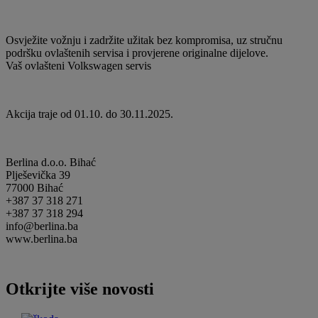
Osvježite vožnju i zadržite užitak bez kompromisa, uz stručnu
podršku ovlaštenih servisa i provjerene originalne dijelove.
Vaš ovlašteni Volkswagen servis
Akcija traje od 01.10. do 30.11.2025.
Berlina d.o.o. Bihać
Plješevička 39
77000 Bihać
+387 37 318 271
+387 37 318 294
info@berlina.ba
www.berlina.ba
Otkrijte više novosti