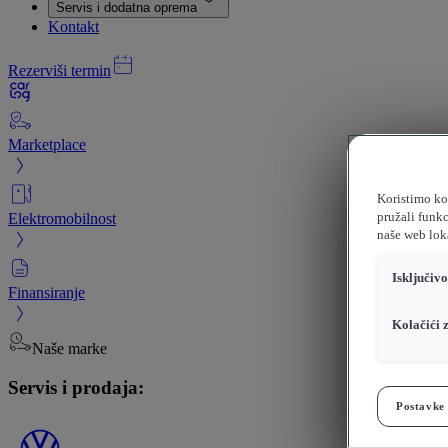
Servis i dodatna oprema
Kontakt
Rezerviši termin
Marketplace
Koristimo kol
Elektromobilnost
pružali funkc
naše web loka
Isključiv
Finansiranje
Kolačići 
Naše marke
Servis i prodaja:
Postavke 