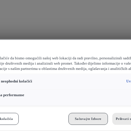
ačiće da bismo omogućili našoj web lokaciji da radi pravilno, personalizirali sadrž
ije društvenih medija i analizirali web promet. Također dijelimo informacije o vaš
cije s našim partnerima u oblastima društvenih medija, oglašavanja i analitičkih a
o neophodni kolačići
Uv
za performanse
kolačića
Sačuvajte Izbore
Prihvati 