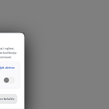
aj i oglase,
em korištenju
ktivnosti.
ijek aktivno
sve kolačiće