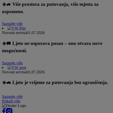
☀️🚙 Više prostora za putovanja, više mjesta za
uspomene.
Saznajte više
Novosti servisa
01.07.2026
☀️🚐 Ljeto ne usporava posao – ono otvara nove
mogućnosti.
Saznajte više
Novosti servisa
01.07.2026
☀️🚗 Ljeto je vrijeme za putovanja bez ograničenja.
Saznajte više
Prikaži više