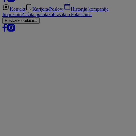
Kontakt
Karijera/Poslovi
Historija kompanije
Impresum
Zaštita podataka
Pravila o kolačićima
Postavke kolačića