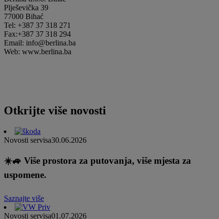
Plješevička 39
77000 Bihać
Tel: +387 37 318 271
Fax:+387 37 318 294
Email: info@berlina.ba
Web: www.berlina.ba
Otkrijte više novosti
Novosti servisa
30.06.2026
☀️🚙 Više prostora za putovanja, više mjesta za
uspomene.
Saznajte više
Novosti servisa
01.07.2026