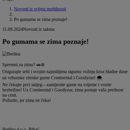
Novosti iz svijeta mobilnosti
Po gumama se zima poznaje!
11.09.2024
Novosti iz salona
Po gumama se zima poznaje!
Spremni za zimu? 🚗❄️
Osigurajte sebi i svojim najmilijima sigurnu vožnju kroz hladne dane
uz vrhunske zimske gume Continental i Goodyear! 🌨️
Ne čekajte prvi snijeg—zamijenite gume na vrijeme i vozite
bezbrižno! Uz Continental i Goodyear, zima postaje vaša prednost
na cesti.
Požurite, jer zima ne čeka!
Berlina d.o.o. Bihać