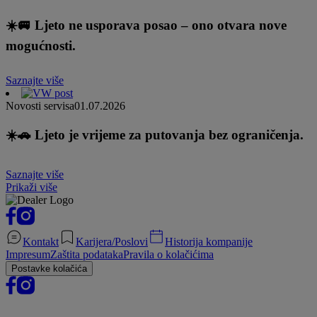
☀️🚐 Ljeto ne usporava posao – ono otvara nove
mogućnosti.
Saznajte više
Novosti servisa
01.07.2026
☀️🚗 Ljeto je vrijeme za putovanja bez ograničenja.
Saznajte više
Prikaži više
Kontakt
Karijera/Poslovi
Historija kompanije
Impresum
Zaštita podataka
Pravila o kolačićima
Postavke kolačića