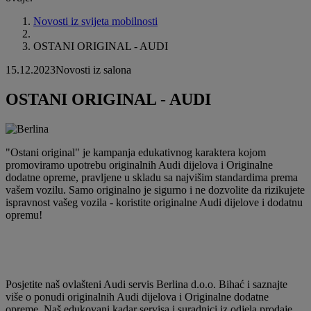
Novosti iz svijeta mobilnosti
OSTANI ORIGINAL - AUDI
15.12.2023
Novosti iz salona
OSTANI ORIGINAL - AUDI
"Ostani original" je kampanja edukativnog karaktera kojom
promoviramo upotrebu originalnih Audi dijelova i Originalne
dodatne opreme, pravljene u skladu sa najvišim standardima prema
vašem vozilu. Samo originalno je sigurno i ne dozvolite da rizikujete
ispravnost vašeg vozila - koristite originalne Audi dijelove i dodatnu
opremu!
Posjetite naš ovlašteni Audi servis Berlina d.o.o. Bihać i saznajte
više o ponudi originalnih Audi dijelova i Originalne dodatne
opreme. Naš edukovani kadar servisa i suradnici iz odjela prodaje