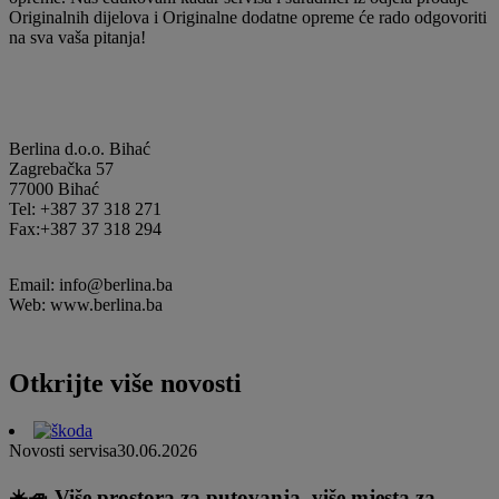
Originalnih dijelova i Originalne dodatne opreme će rado odgovoriti
na sva vaša pitanja!
Berlina d.o.o. Bihać
Zagrebačka 57
77000 Bihać
Tel: +387 37 318 271
Fax:+387 37 318 294
Email: info@berlina.ba
Web: www.berlina.ba
Otkrijte više novosti
Novosti servisa
30.06.2026
☀️🚙 Više prostora za putovanja, više mjesta za