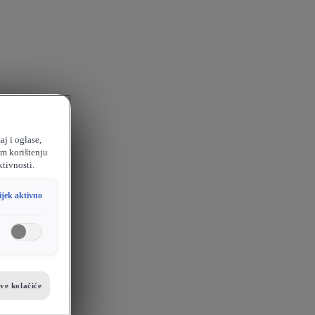
aj i oglase,
em korištenju
ktivnosti.
ijek aktivno
sve kolačiće