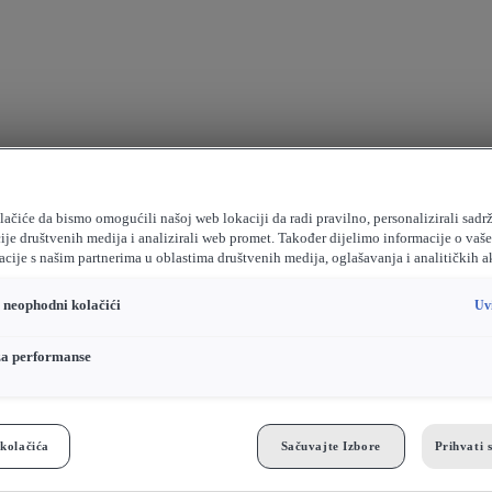
ačiće da bismo omogućili našoj web lokaciji da radi pravilno, personalizirali sadrž
ije društvenih medija i analizirali web promet. Također dijelimo informacije o vaš
cije s našim partnerima u oblastima društvenih medija, oglašavanja i analitičkih a
o neophodni kolačići
Uv
za performanse
kolačića
Sačuvajte Izbore
Prihvati 