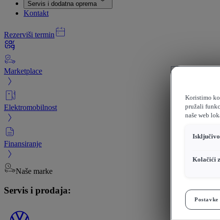
Servis i dodatna oprema
Kontakt
Rezerviši termin
Marketplace
Koristimo kol
Elektromobilnost
pružali funkc
naše web loka
Isključiv
Finansiranje
Kolačići 
Naše marke
Servis i prodaja:
Postavke 