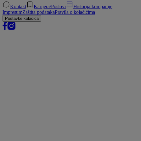
Kontakt
Karijera/Poslovi
Historija kompanije
Impresum
Zaštita podataka
Pravila o kolačićima
Postavke kolačića