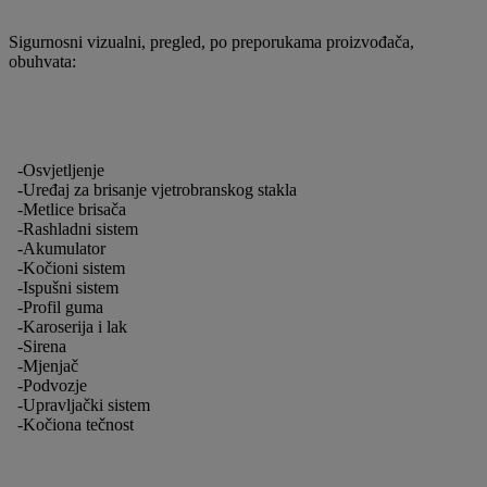
Sigurnosni vizualni, pregled, po preporukama proizvođača,
obuhvata:
-Osvjetljenje
-Uređaj za brisanje vjetrobranskog stakla
-Metlice brisača
-Rashladni sistem
-Akumulator
-Kočioni sistem
-Ispušni sistem
-Profil guma
-Karoserija i lak
-Sirena
-Mjenjač
-Podvozje
-Upravljački sistem
-Kočiona tečnost