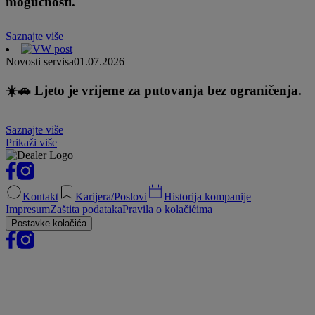
mogućnosti.
Saznajte više
Novosti servisa
01.07.2026
☀️🚗 Ljeto je vrijeme za putovanja bez ograničenja.
Saznajte više
Prikaži više
Kontakt
Karijera/Poslovi
Historija kompanije
Impresum
Zaštita podataka
Pravila o kolačićima
Postavke kolačića