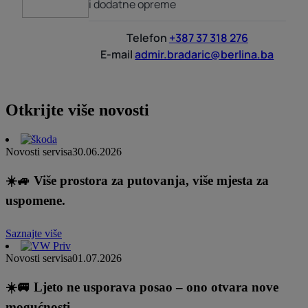
i dodatne opreme
Telefon
+387 37 318 276
E-mail
admir.bradaric@berlina.ba
Otkrijte više novosti
Novosti servisa
30.06.2026
☀️🚙 Više prostora za putovanja, više mjesta za
uspomene.
Saznajte više
Novosti servisa
01.07.2026
☀️🚐 Ljeto ne usporava posao – ono otvara nove
mogućnosti.