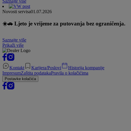
Saznajte više
Novosti servisa
01.07.2026
☀️🚗 Ljeto je vrijeme za putovanja bez ograničenja.
Saznajte više
Prikaži više
Kontakt
Karijera/Poslovi
Historija kompanije
Impresum
Zaštita podataka
Pravila o kolačićima
Postavke kolačića